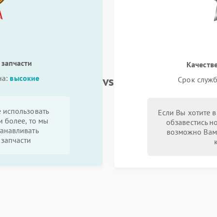
 запчасти
Качеств
vs
на:
высокие
Срок служб
 использовать
Если Вы хотите 
и более, то мы
обзавестись н
анавливать
возможно Вам
запчасти