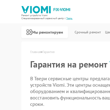
FIX-VIOMI
Ремонт устройств Viomi
Специализированный cервисный центр г.
Тверь
Мы ремонтируем
Срочный ремонт
Це
Ремонт роботов-пылесосов Viomi
Главная
Гарантия
Гарантия на ремонт
В Твери сервисные центры предлаг
устройств Viomi. Эти центры осна
оборудованием и квалифицированн
восстановить функциональность ваш
сроки.