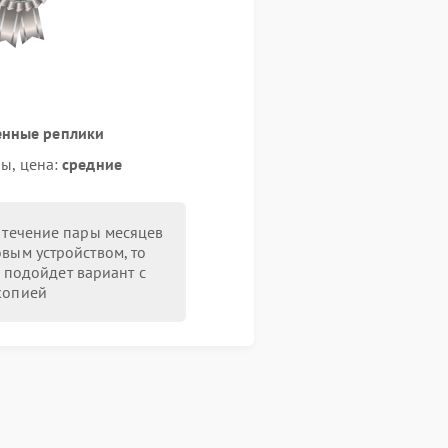
енные реплики
ы, цена:
средние
в течение пары месяцев
овым устройством, то
 подойдет вариант с
копией