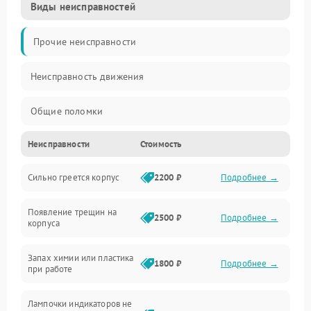
Виды неисправностей
Прочие неисправности
Неисправность движения
Общие поломки
Неисправности
Стоимость
Неисправность датчиков
Сильно греется корпус
2200 ₽
Подробнее →
Неисправность программного обеспечения
Появление трещин на
Проблемы с сигналом
2500 ₽
Подробнее →
корпуса
Неисправность резервуаров и систем подачи воды
Запах химии или пластика
1800 ₽
Подробнее →
при работе
Проблемы с механикой
Лампочки индикаторов не