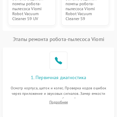
помпы робота-
помпы робота-
пылесоса Viomi
пылесоса Viomi
Robot Vacuum
Robot Vacuum
Cleaner S9 UV
Cleaner S9
Этапы ремонта робота-пылесоса Viomi
1. Первичная диагностика
Осмотр корпуса, щеток и колес. Проверка кодов ошибок
через приложение и звуковых сигналов. Замер емкости
аккумулятора и тестирование базовой станции зарядки.
Подробнее
Оценка работы лидара, бампера и датчиков падения для
локализации неисправности.