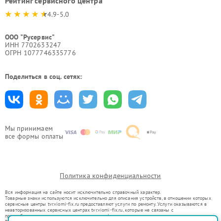
Рейтинг сервисного центра
4.9-5.0
ООО "Русервис"
ИНН 7702633247
ОГРН 1077746335776
Поделиться в соц. сетях:
Мы принимаем
все формы оплаты
Политика конфиденциальности
Вся информация на сайте носит исключительно справочный характер.
Товарные знаки используются исключительно для описания устройств, в отношении которых
сервисные центры tvr.viomi-fix.ru предоставляют услуги по ремонту. Услуги оказываются в
неавторизованных сервисных центрах tvr.viomi-fix.ru, которые не связаны с
правообладателями товарных знаков или их официальными представителями.