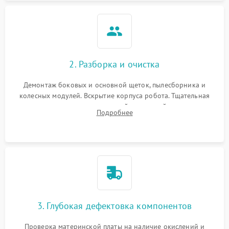
2. Разборка и очистка
Демонтаж боковых и основной щеток, пылесборника и
колесных модулей. Вскрытие корпуса робота. Тщательная
очистка внутренних полостей, шестерней и плат от
Подробнее
скопившейся пыли, волос и шерсти животных с
использованием сжатого воздуха и щеток.
3. Глубокая дефектовка компонентов
Проверка материнской платы на наличие окислений и