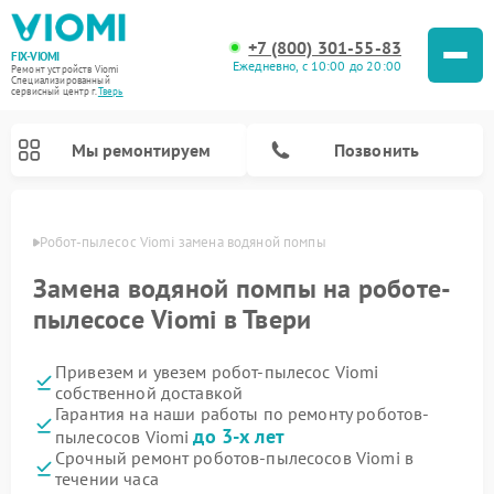
+7 (800) 301-55-83
FIX-VIOMI
Ежедневно, с 10:00 до 20:00
Ремонт устройств Viomi
Специализированный
cервисный центр г.
Тверь
Мы ремонтируем
Позвонить
Твери
Робот-пылесос Viomi замена водяной помпы
Ремонт роботов-пылесосов Viomi
Замена водяной помпы на роботе-
пылесосе Viomi в Твери
Привезем и увезем робот-пылесос Viomi
собственной доставкой
Гарантия на наши работы по ремонту роботов-
до 3-х лет
пылесосов Viomi
Срочный ремонт роботов-пылесосов Viomi в
течении часа