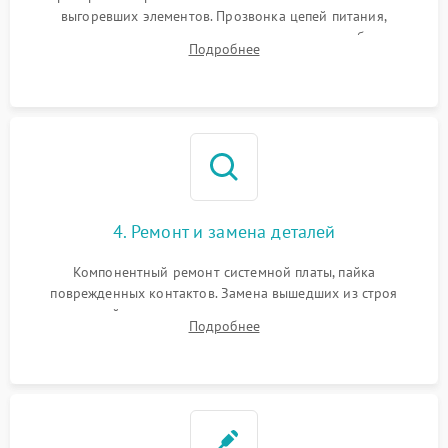
выгоревших элементов. Прозвонка цепей питания,
тестирование приводных моторов колес и турбины
Подробнее
всасывания. Оценка состояния оптических и инфракрасных
датчиков, а также механизма лазерного дальномера.
4. Ремонт и замена деталей
Компонентный ремонт системной платы, пайка
поврежденных контактов. Замена вышедших из строя
двигателей, изношенного аккумулятора, неисправного
Подробнее
лидара или помпы подачи воды. Восстановление шлейфов и
устранение последствий попадания влаги.