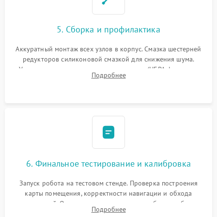
5. Сборка и профилактика
Аккуратный монтаж всех узлов в корпус. Смазка шестерней
редукторов силиконовой смазкой для снижения шума.
Установка новых расходных материалов (HEPA-фильтров,
Подробнее
микрофибры, щеток). Надежная фиксация разъемов и
проверка герметичности водяного контура.
6. Финальное тестирование и калибровка
Запуск робота на тестовом стенде. Проверка построения
карты помещения, корректности навигации и обхода
препятствий. Оценка силы всасывания и работы турбины.
Подробнее
Тестирование автоматического возврата на док-станцию и