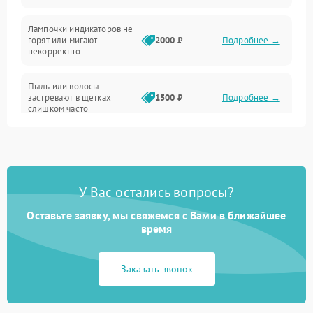
Проблемы с механикой
Лампочки индикаторов не
горят или мигают
2000 ₽
Подробнее →
Батарея
некорректно
Режим работы
Пыль или волосы
застревают в щетках
1500 ₽
Подробнее →
слишком часто
Программные сбои
У Вас остались вопросы?
Оставьте заявку, мы свяжемся с Вами в ближайшее
время
Заказать звонок