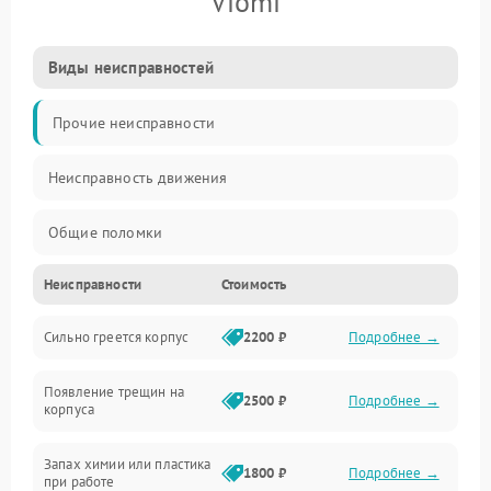
Viomi
Виды неисправностей
Прочие неисправности
Неисправность движения
Общие поломки
Неисправности
Стоимость
Неисправность датчиков
Сильно греется корпус
2200 ₽
Подробнее →
Неисправность программного обеспечения
Появление трещин на
Проблемы с сигналом
2500 ₽
Подробнее →
корпуса
Неисправность резервуаров и систем подачи воды
Запах химии или пластика
1800 ₽
Подробнее →
при работе