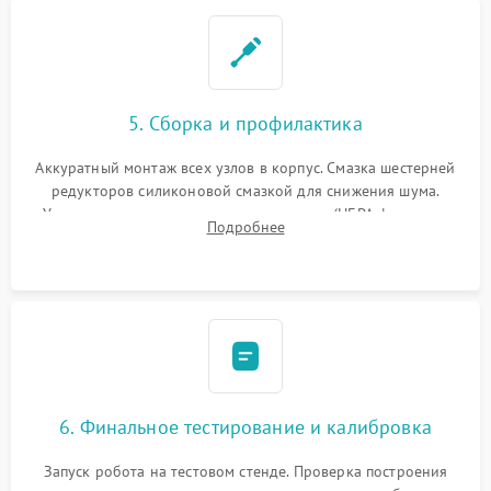
5. Сборка и профилактика
Аккуратный монтаж всех узлов в корпус. Смазка шестерней
редукторов силиконовой смазкой для снижения шума.
Установка новых расходных материалов (HEPA-фильтров,
Подробнее
микрофибры, щеток). Надежная фиксация разъемов и
проверка герметичности водяного контура.
6. Финальное тестирование и калибровка
Запуск робота на тестовом стенде. Проверка построения