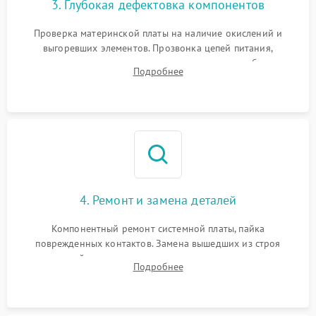
3. Глубокая дефектовка компонентов
Проверка материнской платы на наличие окислений и
выгоревших элементов. Прозвонка цепей питания,
тестирование приводных моторов колес и турбины
Подробнее
всасывания. Оценка состояния оптических и инфракрасных
датчиков, а также механизма лазерного дальномера.
4. Ремонт и замена деталей
Компонентный ремонт системной платы, пайка
поврежденных контактов. Замена вышедших из строя
двигателей, изношенного аккумулятора, неисправного
Подробнее
лидара или помпы подачи воды. Восстановление шлейфов и
устранение последствий попадания влаги.