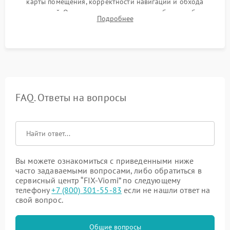
карты помещения, корректности навигации и обхода
препятствий. Оценка силы всасывания и работы турбины.
Подробнее
Тестирование автоматического возврата на док-станцию и
процесса зарядки.
FAQ. Ответы на вопросы
Вы можете ознакомиться с приведенными ниже
часто задаваемыми вопросами, либо обратиться в
сервисный центр “FIX-Viomi” по следующему
телефону
+7 (800) 301-55-83
если не нашли ответ на
свой вопрос.
Общие вопросы