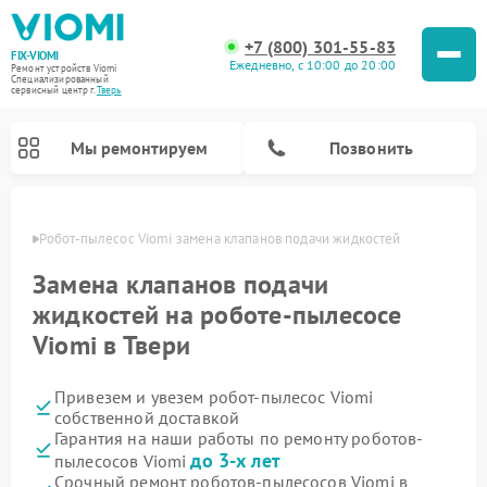
+7 (800) 301-55-83
FIX-VIOMI
Ежедневно, с 10:00 до 20:00
Ремонт устройств Viomi
Специализированный
cервисный центр г.
Тверь
Мы ремонтируем
Позвонить
Твери
Робот-пылесос Viomi замена клапанов подачи жидкостей
Ремонт роботов-пылесосов Viomi
Замена клапанов подачи
жидкостей на роботе-пылесосе
Viomi в Твери
Привезем и увезем робот-пылесос Viomi
собственной доставкой
Гарантия на наши работы по ремонту роботов-
до 3-х лет
пылесосов Viomi
Срочный ремонт роботов-пылесосов Viomi в