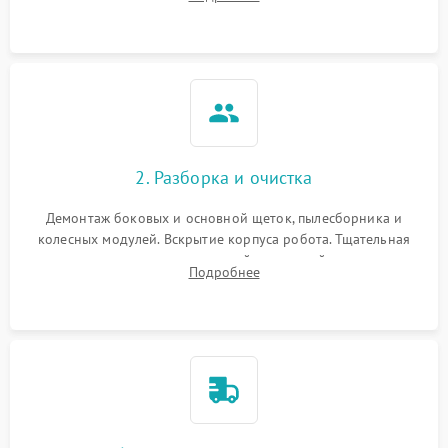
Оценка работы лидара, бампера и датчиков падения для
локализации неисправности.
2. Разборка и очистка
Демонтаж боковых и основной щеток, пылесборника и
колесных модулей. Вскрытие корпуса робота. Тщательная
очистка внутренних полостей, шестерней и плат от
Подробнее
скопившейся пыли, волос и шерсти животных с
использованием сжатого воздуха и щеток.