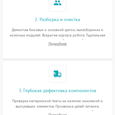
2. Разборка и очистка
Демонтаж боковых и основной щеток, пылесборника и
колесных модулей. Вскрытие корпуса робота. Тщательная
очистка внутренних полостей, шестерней и плат от
Подробнее
скопившейся пыли, волос и шерсти животных с
использованием сжатого воздуха и щеток.
3. Глубокая дефектовка компонентов
Проверка материнской платы на наличие окислений и
выгоревших элементов. Прозвонка цепей питания,
тестирование приводных моторов колес и турбины
Подробнее