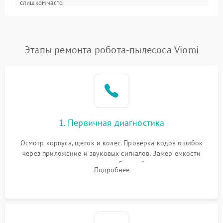
слишком часто
Программные сбои
Этапы ремонта робота-пылесоса Viomi
1. Первичная диагностика
Осмотр корпуса, щеток и колес. Проверка кодов ошибок
через приложение и звуковых сигналов. Замер емкости
аккумулятора и тестирование базовой станции зарядки.
Подробнее
Оценка работы лидара, бампера и датчиков падения для
локализации неисправности.