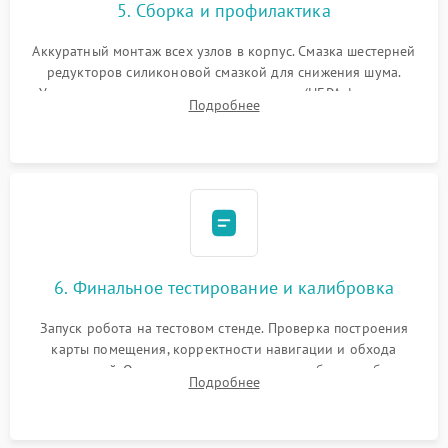
5. Сборка и профилактика
Аккуратный монтаж всех узлов в корпус. Смазка шестерней
редукторов силиконовой смазкой для снижения шума.
Установка новых расходных материалов (HEPA-фильтров,
Подробнее
микрофибры, щеток). Надежная фиксация разъемов и
проверка герметичности водяного контура.
6. Финальное тестирование и калибровка
Запуск робота на тестовом стенде. Проверка построения
карты помещения, корректности навигации и обхода
препятствий. Оценка силы всасывания и работы турбины.
Подробнее
Тестирование автоматического возврата на док-станцию и
процесса зарядки.