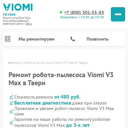
+7 (800) 301-55-83
FIX-VIOMI
Ежедневно, с 10:00 до 20:00
Ремонт устройств Viomi
Специализированный
cервисный центр г.
Тверь
Мы ремонтируем
Позвонить
Твери
Ремонт робота-пылесоса Viomi V3 Max в Твери
Ремонт роботов-пылесосов Viomi
Ремонт робота-пылесоса Viomi V3
Max в Твери
от 480 руб.
Стоимость ремонта
Бесплатная диагностика
даже при отказе
Привезем и увезем робот-пылесос Viomi V3 Max
сами
Гарантия на наши работы по ремонту роботов-
до 3-х лет
пылесосов Viomi V3 Max