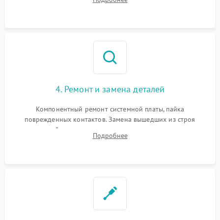
всасывания. Оценка состояния оптических и инфракрасных
датчиков, а также механизма лазерного дальномера.
4. Ремонт и замена деталей
Компонентный ремонт системной платы, пайка
поврежденных контактов. Замена вышедших из строя
двигателей, изношенного аккумулятора, неисправного
Подробнее
лидара или помпы подачи воды. Восстановление шлейфов и
устранение последствий попадания влаги.