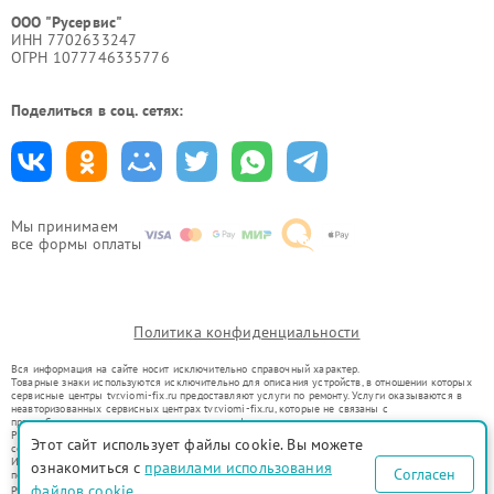
ООО "Русервис"
ИНН 7702633247
ОГРН 1077746335776
Поделиться в соц. сетях:
Мы принимаем
все формы оплаты
Политика конфиденциальности
Вся информация на сайте носит исключительно справочный характер.
Товарные знаки используются исключительно для описания устройств, в отношении которых
сервисные центры tvr.viomi-fix.ru предоставляют услуги по ремонту. Услуги оказываются в
неавторизованных сервисных центрах tvr.viomi-fix.ru, которые не связаны с
правообладателями товарных знаков или их официальными представителями.
Ремонт осуществляется для устройств, уже введенных в гражданский оборот в соответствии
Этот сайт использует файлы cookie. Вы можете
со статьей 1487 ГК РФ.
Использование товарных знаков не преследует цели индивидуализации услуг или введения
ознакомиться с
правилами использования
Согласен
потребителей в заблуждение, а служит для информирования о предоставляемых услугах по
ремонту техники указанных брендов.
файлов cookie