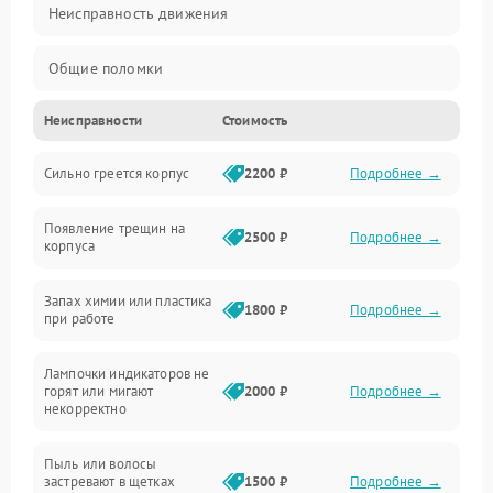
Неисправность движения
Общие поломки
Неисправности
Стоимость
Неисправность датчиков
Сильно греется корпус
2200 ₽
Подробнее →
Неисправность программного обеспечения
Появление трещин на
Проблемы с сигналом
2500 ₽
Подробнее →
корпуса
Неисправность резервуаров и систем подачи воды
Запах химии или пластика
1800 ₽
Подробнее →
при работе
Проблемы с механикой
Лампочки индикаторов не
горят или мигают
2000 ₽
Подробнее →
Батарея
некорректно
Режим работы
Пыль или волосы
застревают в щетках
1500 ₽
Подробнее →