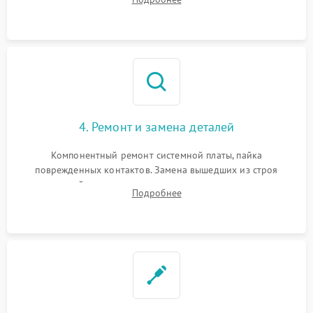
всасывания. Оценка состояния оптических и инфракрасных
датчиков, а также механизма лазерного дальномера.
4. Ремонт и замена деталей
Компонентный ремонт системной платы, пайка
поврежденных контактов. Замена вышедших из строя
двигателей, изношенного аккумулятора, неисправного
Подробнее
лидара или помпы подачи воды. Восстановление шлейфов и
устранение последствий попадания влаги.