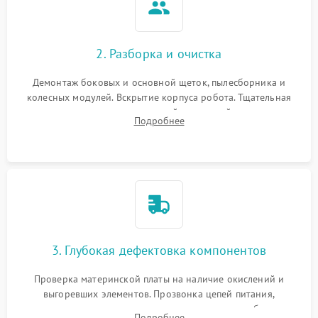
2. Разборка и очистка
Демонтаж боковых и основной щеток, пылесборника и
колесных модулей. Вскрытие корпуса робота. Тщательная
очистка внутренних полостей, шестерней и плат от
Подробнее
скопившейся пыли, волос и шерсти животных с
использованием сжатого воздуха и щеток.
3. Глубокая дефектовка компонентов
Проверка материнской платы на наличие окислений и
выгоревших элементов. Прозвонка цепей питания,
тестирование приводных моторов колес и турбины
Подробнее