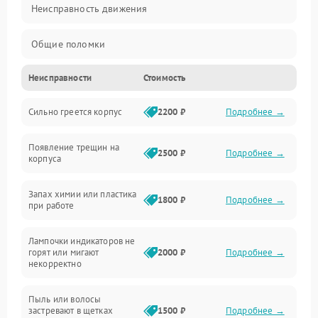
Неисправность движения
Общие поломки
Неисправности
Стоимость
Неисправность датчиков
Сильно греется корпус
2200 ₽
Подробнее →
Неисправность программного обеспечения
Появление трещин на
Проблемы с сигналом
2500 ₽
Подробнее →
корпуса
Неисправность резервуаров и систем подачи воды
Запах химии или пластика
1800 ₽
Подробнее →
при работе
Проблемы с механикой
Лампочки индикаторов не
горят или мигают
2000 ₽
Подробнее →
Батарея
некорректно
Режим работы
Пыль или волосы
застревают в щетках
1500 ₽
Подробнее →