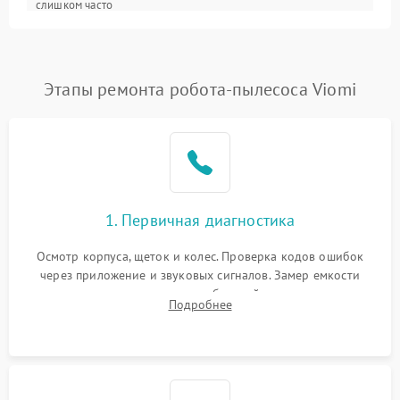
слишком часто
Программные сбои
Этапы ремонта робота-пылесоса Viomi
1. Первичная диагностика
Осмотр корпуса, щеток и колес. Проверка кодов ошибок
через приложение и звуковых сигналов. Замер емкости
аккумулятора и тестирование базовой станции зарядки.
Подробнее
Оценка работы лидара, бампера и датчиков падения для
локализации неисправности.