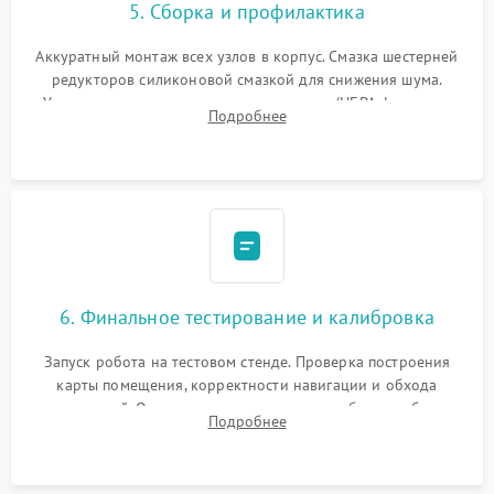
5. Сборка и профилактика
Аккуратный монтаж всех узлов в корпус. Смазка шестерней
редукторов силиконовой смазкой для снижения шума.
Установка новых расходных материалов (HEPA-фильтров,
Подробнее
микрофибры, щеток). Надежная фиксация разъемов и
проверка герметичности водяного контура.
6. Финальное тестирование и калибровка
Запуск робота на тестовом стенде. Проверка построения
карты помещения, корректности навигации и обхода
препятствий. Оценка силы всасывания и работы турбины.
Подробнее
Тестирование автоматического возврата на док-станцию и
процесса зарядки.