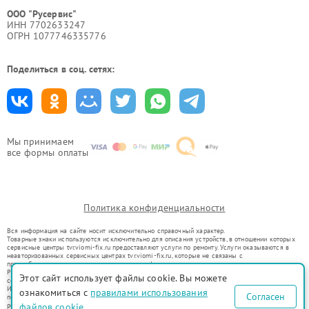
ООО "Русервис"
ИНН 7702633247
ОГРН 1077746335776
Поделиться в соц. сетях:
Мы принимаем
все формы оплаты
Политика конфиденциальности
Вся информация на сайте носит исключительно справочный характер.
Товарные знаки используются исключительно для описания устройств, в отношении которых
сервисные центры tvr.viomi-fix.ru предоставляют услуги по ремонту. Услуги оказываются в
неавторизованных сервисных центрах tvr.viomi-fix.ru, которые не связаны с
правообладателями товарных знаков или их официальными представителями.
Ремонт осуществляется для устройств, уже введенных в гражданский оборот в соответствии
Этот сайт использует файлы cookie. Вы можете
со статьей 1487 ГК РФ.
Использование товарных знаков не преследует цели индивидуализации услуг или введения
ознакомиться с
правилами использования
Согласен
потребителей в заблуждение, а служит для информирования о предоставляемых услугах по
ремонту техники указанных брендов.
файлов cookie