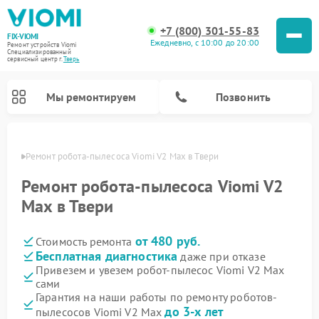
+7 (800) 301-55-83
FIX-VIOMI
Ежедневно, с 10:00 до 20:00
Ремонт устройств Viomi
Специализированный
cервисный центр г.
Тверь
Мы ремонтируем
Позвонить
Твери
Ремонт робота-пылесоса Viomi V2 Max в Твери
Ремонт роботов-пылесосов Viomi
Ремонт робота-пылесоса Viomi V2
Max в Твери
от 480 руб.
Стоимость ремонта
Бесплатная диагностика
даже при отказе
Привезем и увезем робот-пылесос Viomi V2 Max
сами
Гарантия на наши работы по ремонту роботов-
до 3-х лет
пылесосов Viomi V2 Max