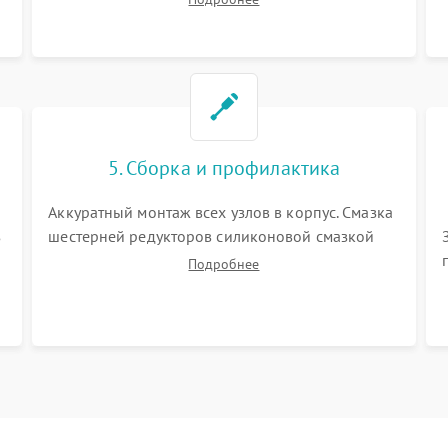
полостей, шестерней и плат от скопившейся
пыли, волос и шерсти животных с
использованием сжатого воздуха и щеток.
5. Сборка и профилактика
Аккуратный монтаж всех узлов в корпус. Смазка
з
шестерней редукторов силиконовой смазкой
для снижения шума. Установка новых
Подробнее
расходных материалов (HEPA-фильтров,
микрофибры, щеток). Надежная фиксация
разъемов и проверка герметичности водяного
контура.