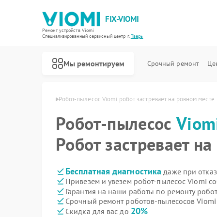
FIX-VIOMI
Ремонт устройств Viomi
Специализированный cервисный центр г.
Тверь
Мы ремонтируем
Срочный ремонт
Це
Ремонт роботов-пылесосов Viomi
сосов Viomi в Твери
Робот-пылесос Viomi робот застревает на ровном месте
Робот-пылесос
Viom
Робот застревает на
Бесплатная диагностика
даже при отказ
Привезем и увезем робот-пылесос Viomi с
Гарантия на наши работы по ремонту робо
Срочный ремонт роботов-пылесосов Viomi 
20%
Скидка для вас до