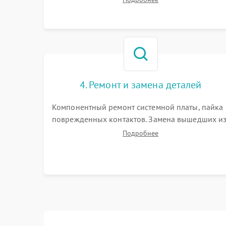
базовой станции зарядки. Оценка работы
лидара, бампера и датчиков падения для
локализации неисправности.
4. Ремонт и замена деталей
Компонентный ремонт системной платы, пайка
поврежденных контактов. Замена вышедших и
строя двигателей, изношенного аккумулятора,
Подробнее
неисправного лидара или помпы подачи воды.
Восстановление шлейфов и устранение
последствий попадания влаги.