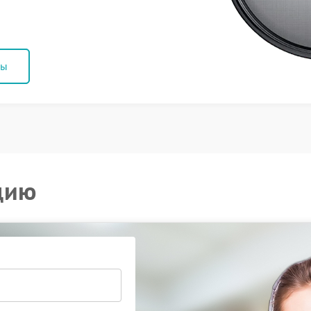
ны
цию