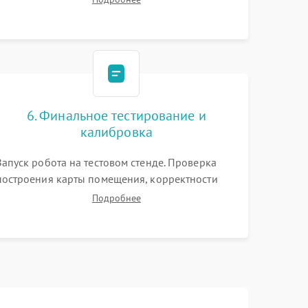
моторов колес и турбины всасывания. Оценка
состояния оптических и инфракрасных
датчиков, а также механизма лазерного
дальномера.
6. Финальное тестирование и
калибровка
Запуск робота на тестовом стенде. Проверка
построения карты помещения, корректности
навигации и обхода препятствий. Оценка силы
Подробнее
всасывания и работы турбины. Тестирование
автоматического возврата на док-станцию и
процесса зарядки.