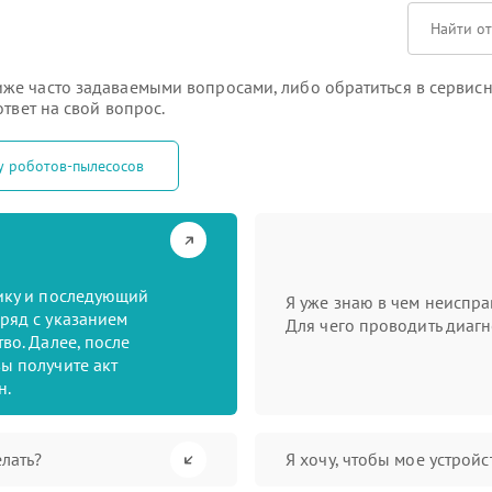
же часто задаваемыми вопросами, либо обратиться в сервисн
твет на свой вопрос.
у роботов-пылесосов
тику и последующий
Я уже знаю в чем неиспра
ряд с указанием
Для чего проводить диагн
во. Далее, после
ы получите акт
н.
лать?
Я хочу, чтобы мое устрой