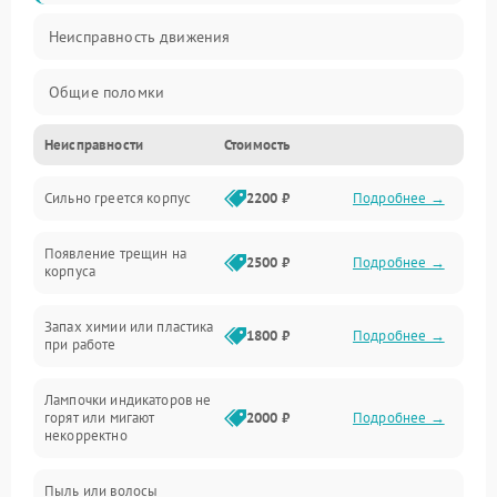
Неисправность движения
Общие поломки
Неисправности
Стоимость
Неисправность датчиков
Сильно греется корпус
2200 ₽
Подробнее →
Неисправность программного обеспечения
Появление трещин на
Проблемы с сигналом
2500 ₽
Подробнее →
корпуса
Неисправность резервуаров и систем подачи воды
Запах химии или пластика
1800 ₽
Подробнее →
при работе
Проблемы с механикой
Лампочки индикаторов не
горят или мигают
2000 ₽
Подробнее →
Батарея
некорректно
Режим работы
Пыль или волосы