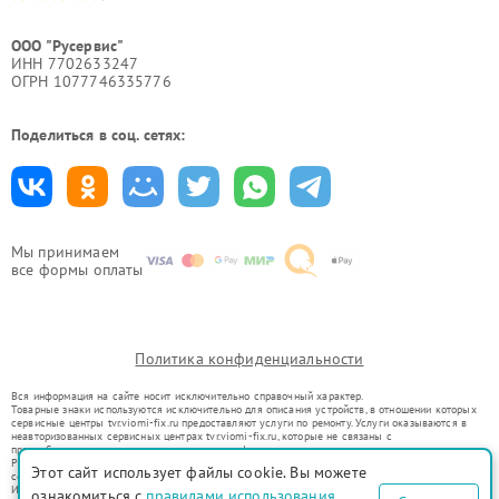
ООО "Русервис"
ИНН 7702633247
ОГРН 1077746335776
Поделиться в соц. сетях:
Мы принимаем
все формы оплаты
Политика конфиденциальности
Вся информация на сайте носит исключительно справочный характер.
Товарные знаки используются исключительно для описания устройств, в отношении которых
сервисные центры tvr.viomi-fix.ru предоставляют услуги по ремонту. Услуги оказываются в
неавторизованных сервисных центрах tvr.viomi-fix.ru, которые не связаны с
правообладателями товарных знаков или их официальными представителями.
Ремонт осуществляется для устройств, уже введенных в гражданский оборот в соответствии
Этот сайт использует файлы cookie. Вы можете
со статьей 1487 ГК РФ.
Использование товарных знаков не преследует цели индивидуализации услуг или введения
ознакомиться с
правилами использования