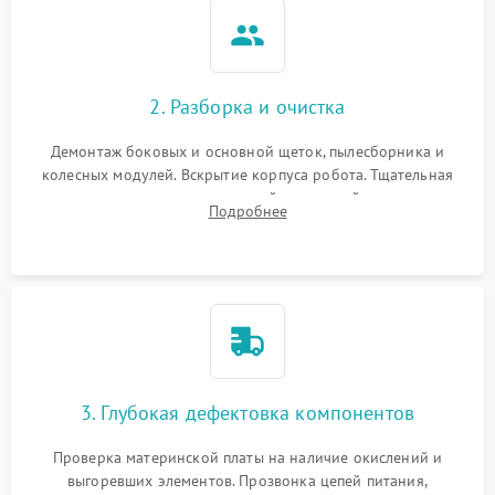
2. Разборка и очистка
Демонтаж боковых и основной щеток, пылесборника и
колесных модулей. Вскрытие корпуса робота. Тщательная
очистка внутренних полостей, шестерней и плат от
Подробнее
скопившейся пыли, волос и шерсти животных с
использованием сжатого воздуха и щеток.
3. Глубокая дефектовка компонентов
Проверка материнской платы на наличие окислений и
выгоревших элементов. Прозвонка цепей питания,