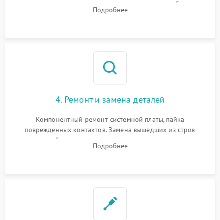
тестирование приводных моторов колес и турбины
Подробнее
всасывания. Оценка состояния оптических и инфракрасных
датчиков, а также механизма лазерного дальномера.
4. Ремонт и замена деталей
Компонентный ремонт системной платы, пайка
поврежденных контактов. Замена вышедших из строя
двигателей, изношенного аккумулятора, неисправного
Подробнее
лидара или помпы подачи воды. Восстановление шлейфов и
устранение последствий попадания влаги.