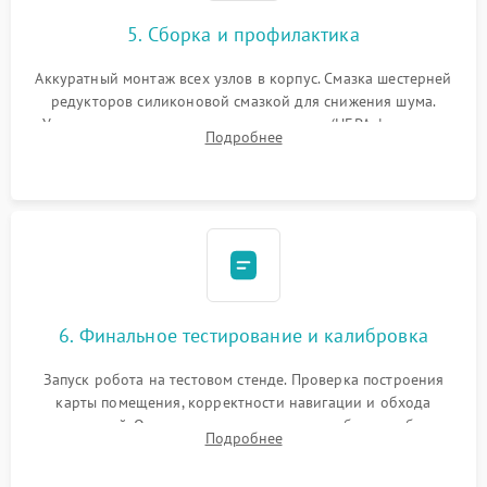
5. Сборка и профилактика
Аккуратный монтаж всех узлов в корпус. Смазка шестерней
редукторов силиконовой смазкой для снижения шума.
Установка новых расходных материалов (HEPA-фильтров,
Подробнее
микрофибры, щеток). Надежная фиксация разъемов и
проверка герметичности водяного контура.
6. Финальное тестирование и калибровка
Запуск робота на тестовом стенде. Проверка построения
карты помещения, корректности навигации и обхода
препятствий. Оценка силы всасывания и работы турбины.
Подробнее
Тестирование автоматического возврата на док-станцию и
процесса зарядки.