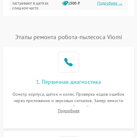
застревают в щетках
1500 ₽
Подробнее →
слишком часто
Программные сбои
Этапы ремонта робота-пылесоса Viomi
1. Первичная диагностика
Осмотр корпуса, щеток и колес. Проверка кодов ошибок
через приложение и звуковых сигналов. Замер емкости
аккумулятора и тестирование базовой станции зарядки.
Подробнее
Оценка работы лидара, бампера и датчиков падения для
локализации неисправности.