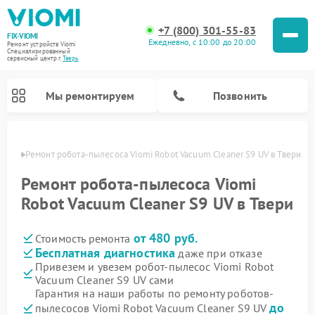
+7 (800) 301-55-83
FIX-VIOMI
Ежедневно, с 10:00 до 20:00
Ремонт устройств Viomi
Специализированный
cервисный центр г.
Тверь
Мы ремонтируем
Позвонить
Твери
Ремонт робота-пылесоса Viomi Robot Vacuum Cleaner S9 UV в Твери
Ремонт роботов-пылесосов Viomi
Ремонт робота-пылесоса Viomi
Robot Vacuum Cleaner S9 UV в Твери
от 480 руб.
Стоимость ремонта
Бесплатная диагностика
даже при отказе
Привезем и увезем робот-пылесос Viomi Robot
Vacuum Cleaner S9 UV сами
Гарантия на наши работы по ремонту роботов-
до
пылесосов Viomi Robot Vacuum Cleaner S9 UV