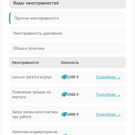
Виды неисправностей
Прочие неисправности
Неисправность движения
Общие поломки
Неисправности
Стоимость
Неисправность датчиков
Сильно греется корпус
2200 ₽
Подробнее →
Неисправность программного обеспечения
Появление трещин на
Проблемы с сигналом
2500 ₽
Подробнее →
корпуса
Неисправность резервуаров и систем подачи воды
Запах химии или пластика
1800 ₽
Подробнее →
при работе
Проблемы с механикой
Лампочки индикаторов не