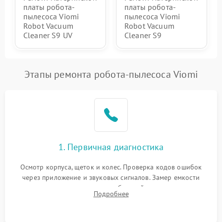
платы робота-
платы робота-
пылесоса Viomi
пылесоса Viomi
Robot Vacuum
Robot Vacuum
Cleaner S9 UV
Cleaner S9
Этапы ремонта робота-пылесоса Viomi
1. Первичная диагностика
Осмотр корпуса, щеток и колес. Проверка кодов ошибок
через приложение и звуковых сигналов. Замер емкости
аккумулятора и тестирование базовой станции зарядки.
Подробнее
Оценка работы лидара, бампера и датчиков падения для
локализации неисправности.