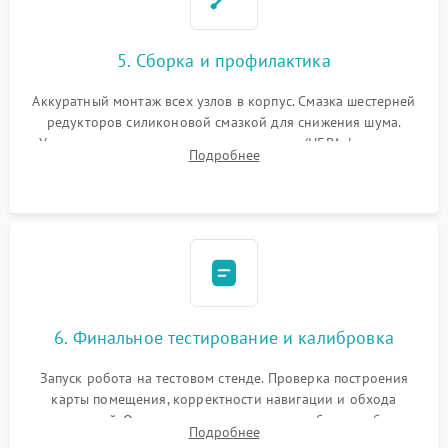
5. Сборка и профилактика
Аккуратный монтаж всех узлов в корпус. Смазка шестерней
редукторов силиконовой смазкой для снижения шума.
Установка новых расходных материалов (HEPA-фильтров,
Подробнее
микрофибры, щеток). Надежная фиксация разъемов и
проверка герметичности водяного контура.
6. Финальное тестирование и калибровка
Запуск робота на тестовом стенде. Проверка построения
карты помещения, корректности навигации и обхода
препятствий. Оценка силы всасывания и работы турбины.
Подробнее
Тестирование автоматического возврата на док-станцию и