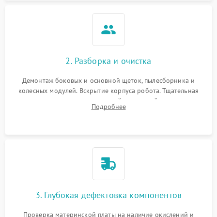
2. Разборка и очистка
Демонтаж боковых и основной щеток, пылесборника и
колесных модулей. Вскрытие корпуса робота. Тщательная
очистка внутренних полостей, шестерней и плат от
Подробнее
скопившейся пыли, волос и шерсти животных с
использованием сжатого воздуха и щеток.
3. Глубокая дефектовка компонентов
Проверка материнской платы на наличие окислений и