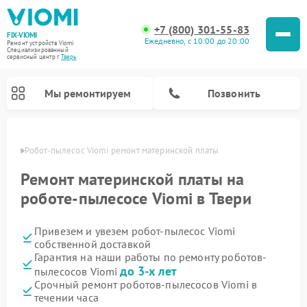
+7 (800) 301-55-83
FIX-VIOMI
Ежедневно, с 10:00 до 20:00
Ремонт устройств Viomi
Специализированный
cервисный центр г.
Тверь
Мы ремонтируем
Позвонить
Твери
Робот-пылесос Viomi ремонт материнской платы
Ремонт роботов-пылесосов Viomi
Ремонт материнской платы на
роботе-пылесосе Viomi в Твери
Привезем и увезем робот-пылесос Viomi
собственной доставкой
Гарантия на наши работы по ремонту роботов-
до 3-х лет
пылесосов Viomi
Срочный ремонт роботов-пылесосов Viomi в
течении часа