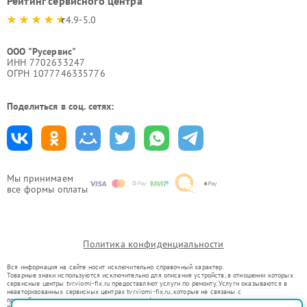
Рейтинг сервисного центра
4.9-5.0
ООО "Русервис"
ИНН 7702633247
ОГРН 1077746335776
Поделиться в соц. сетях:
Мы принимаем
все формы оплаты
Политика конфиденциальности
Вся информация на сайте носит исключительно справочный характер.
Товарные знаки используются исключительно для описания устройств, в отношении которых
сервисные центры tvr.viomi-fix.ru предоставляют услуги по ремонту. Услуги оказываются в
неавторизованных сервисных центрах tvr.viomi-fix.ru, которые не связаны с
правообладателями товарных знаков или их официальными представителями.