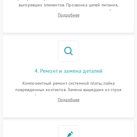
выгоревших элементов. Прозвонка цепей питания,
тестирование приводных моторов колес и турбины
Подробнее
всасывания. Оценка состояния оптических и инфракрасных
датчиков, а также механизма лазерного дальномера.
4. Ремонт и замена деталей
Компонентный ремонт системной платы, пайка
поврежденных контактов. Замена вышедших из строя
двигателей, изношенного аккумулятора, неисправного
Подробнее
лидара или помпы подачи воды. Восстановление шлейфов и
устранение последствий попадания влаги.