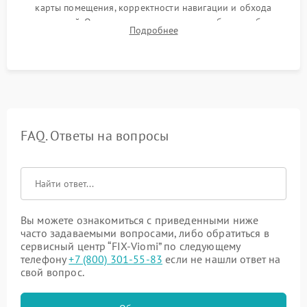
карты помещения, корректности навигации и обхода
препятствий. Оценка силы всасывания и работы турбины.
Подробнее
Тестирование автоматического возврата на док-станцию и
процесса зарядки.
FAQ. Ответы на вопросы
Вы можете ознакомиться с приведенными ниже
часто задаваемыми вопросами, либо обратиться в
сервисный центр “FIX-Viomi” по следующему
телефону
+7 (800) 301-55-83
если не нашли ответ на
свой вопрос.