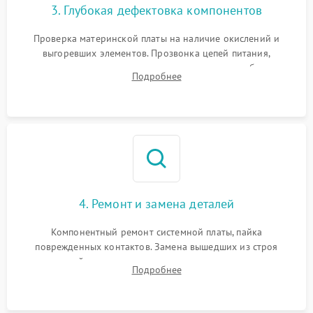
3. Глубокая дефектовка компонентов
Проверка материнской платы на наличие окислений и
выгоревших элементов. Прозвонка цепей питания,
тестирование приводных моторов колес и турбины
Подробнее
всасывания. Оценка состояния оптических и инфракрасных
датчиков, а также механизма лазерного дальномера.
4. Ремонт и замена деталей
Компонентный ремонт системной платы, пайка
поврежденных контактов. Замена вышедших из строя
двигателей, изношенного аккумулятора, неисправного
Подробнее
лидара или помпы подачи воды. Восстановление шлейфов и
устранение последствий попадания влаги.