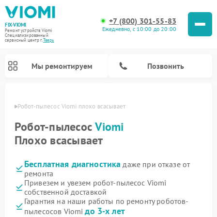
+7 (800) 301-55-83
FIX-VIOMI
Ежедневно, с 10:00 до 20:00
Ремонт устройств Viomi
Специализированный
cервисный центр г.
Тверь
Мы ремонтируем
Позвонить
Твери
Робот-пылесос Viomi плохо всасывает
Ремонт роботов-пылесосов Viomi
Робот-пылесос
Viomi
Плохо всасывает
Бесплатная диагностика
даже при отказе от
ремонта
Привезем и увезем робот-пылесос Viomi
собственной доставкой
Гарантия на наши работы по ремонту роботов-
до 3-х лет
пылесосов Viomi