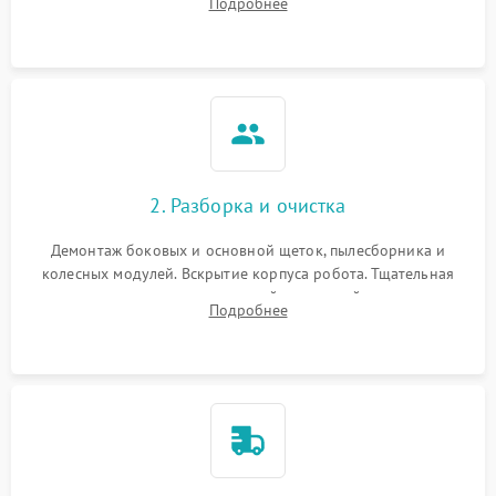
Подробнее
Оценка работы лидара, бампера и датчиков падения для
локализации неисправности.
2. Разборка и очистка
Демонтаж боковых и основной щеток, пылесборника и
колесных модулей. Вскрытие корпуса робота. Тщательная
очистка внутренних полостей, шестерней и плат от
Подробнее
скопившейся пыли, волос и шерсти животных с
использованием сжатого воздуха и щеток.