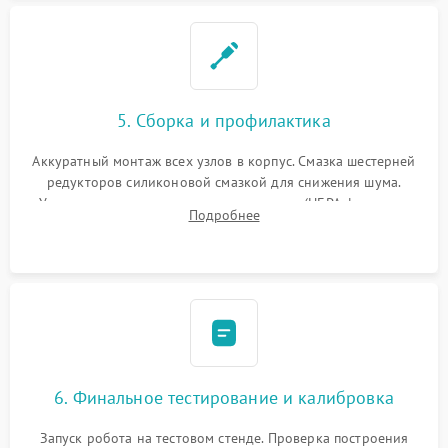
5. Сборка и профилактика
Аккуратный монтаж всех узлов в корпус. Смазка шестерней
редукторов силиконовой смазкой для снижения шума.
Установка новых расходных материалов (HEPA-фильтров,
Подробнее
микрофибры, щеток). Надежная фиксация разъемов и
проверка герметичности водяного контура.
6. Финальное тестирование и калибровка
Запуск робота на тестовом стенде. Проверка построения