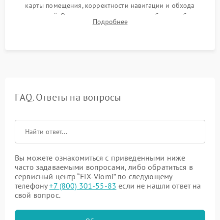
карты помещения, корректности навигации и обхода
препятствий. Оценка силы всасывания и работы турбины.
Подробнее
Тестирование автоматического возврата на док-станцию и
процесса зарядки.
FAQ. Ответы на вопросы
Вы можете ознакомиться с приведенными ниже
часто задаваемыми вопросами, либо обратиться в
сервисный центр “FIX-Viomi” по следующему
телефону
+7 (800) 301-55-83
если не нашли ответ на
свой вопрос.