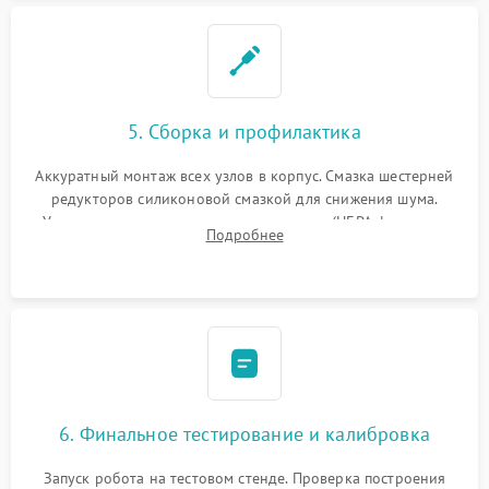
5. Сборка и профилактика
Аккуратный монтаж всех узлов в корпус. Смазка шестерней
редукторов силиконовой смазкой для снижения шума.
Установка новых расходных материалов (HEPA-фильтров,
Подробнее
микрофибры, щеток). Надежная фиксация разъемов и
проверка герметичности водяного контура.
6. Финальное тестирование и калибровка
Запуск робота на тестовом стенде. Проверка построения