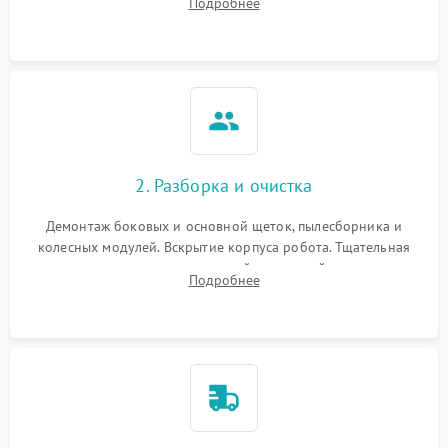
Подробнее
Оценка работы лидара, бампера и датчиков падения для
локализации неисправности.
2. Разборка и очистка
Демонтаж боковых и основной щеток, пылесборника и
колесных модулей. Вскрытие корпуса робота. Тщательная
очистка внутренних полостей, шестерней и плат от
Подробнее
скопившейся пыли, волос и шерсти животных с
использованием сжатого воздуха и щеток.