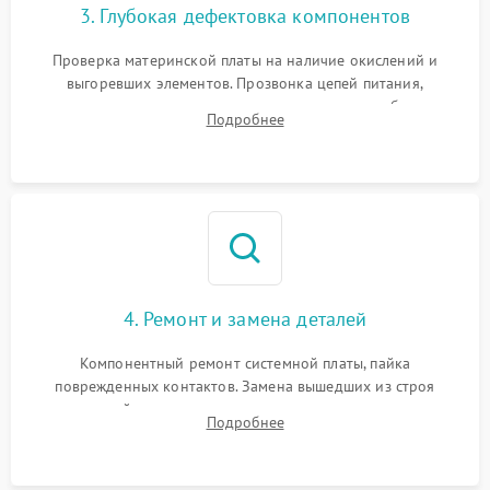
3. Глубокая дефектовка компонентов
Проверка материнской платы на наличие окислений и
выгоревших элементов. Прозвонка цепей питания,
тестирование приводных моторов колес и турбины
Подробнее
всасывания. Оценка состояния оптических и инфракрасных
датчиков, а также механизма лазерного дальномера.
4. Ремонт и замена деталей
Компонентный ремонт системной платы, пайка
поврежденных контактов. Замена вышедших из строя
двигателей, изношенного аккумулятора, неисправного
Подробнее
лидара или помпы подачи воды. Восстановление шлейфов и
устранение последствий попадания влаги.