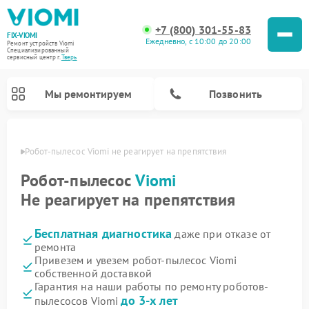
+7 (800) 301-55-83
FIX-VIOMI
Ежедневно, с 10:00 до 20:00
Ремонт устройств Viomi
Специализированный
cервисный центр г.
Тверь
Мы ремонтируем
Позвонить
Твери
Робот-пылесос Viomi не реагирует на препятствия
Ремонт роботов-пылесосов Viomi
Робот-пылесос
Viomi
Не реагирует на препятствия
Бесплатная диагностика
даже при отказе от
ремонта
Привезем и увезем робот-пылесос Viomi
собственной доставкой
Гарантия на наши работы по ремонту роботов-
до 3-х лет
пылесосов Viomi