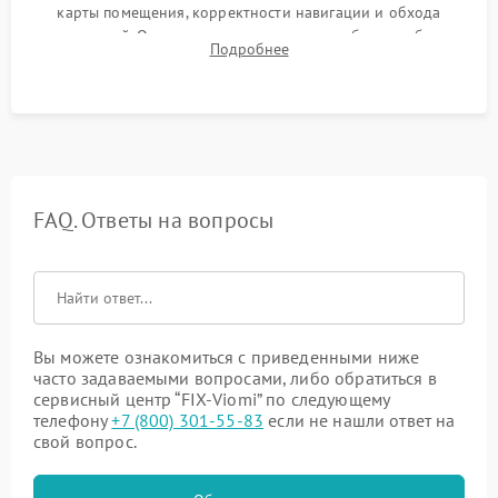
карты помещения, корректности навигации и обхода
препятствий. Оценка силы всасывания и работы турбины.
Подробнее
Тестирование автоматического возврата на док-станцию и
процесса зарядки.
FAQ. Ответы на вопросы
Вы можете ознакомиться с приведенными ниже
часто задаваемыми вопросами, либо обратиться в
сервисный центр “FIX-Viomi” по следующему
телефону
+7 (800) 301-55-83
если не нашли ответ на
свой вопрос.