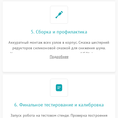
5. Сборка и профилактика
Аккуратный монтаж всех узлов в корпус. Смазка шестерней
редукторов силиконовой смазкой для снижения шума.
Установка новых расходных материалов (HEPA-фильтров,
Подробнее
микрофибры, щеток). Надежная фиксация разъемов и
проверка герметичности водяного контура.
6. Финальное тестирование и калибровка
Запуск робота на тестовом стенде. Проверка построения