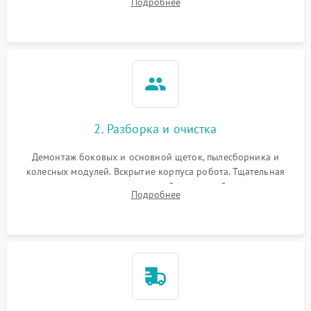
Подробнее
Оценка работы лидара, бампера и датчиков падения для
локализации неисправности.
2. Разборка и очистка
Демонтаж боковых и основной щеток, пылесборника и
колесных модулей. Вскрытие корпуса робота. Тщательная
очистка внутренних полостей, шестерней и плат от
Подробнее
скопившейся пыли, волос и шерсти животных с
использованием сжатого воздуха и щеток.