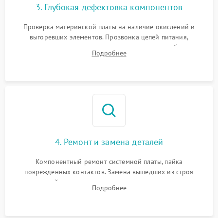
3. Глубокая дефектовка компонентов
Проверка материнской платы на наличие окислений и
выгоревших элементов. Прозвонка цепей питания,
тестирование приводных моторов колес и турбины
Подробнее
всасывания. Оценка состояния оптических и инфракрасных
датчиков, а также механизма лазерного дальномера.
4. Ремонт и замена деталей
Компонентный ремонт системной платы, пайка
поврежденных контактов. Замена вышедших из строя
двигателей, изношенного аккумулятора, неисправного
Подробнее
лидара или помпы подачи воды. Восстановление шлейфов и
устранение последствий попадания влаги.