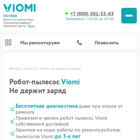
+7 (800) 301-55-83
FIX-VIOMI
Ежедневно, с 10:00 до 20:00
Ремонт устройств Viomi
Специализированный
cервисный центр г.
Тверь
Мы ремонтируем
Позвонить
Твери
Робот-пылесос Viomi не держит заряд
Ремонт роботов-пылесосов Viomi
Робот-пылесос
Viomi
Не держит заряд
Бесплатная диагностика
даже при отказе от
ремонта
Привезем и увезем робот-пылесос Viomi
собственной доставкой
Гарантия на наши работы по ремонту роботов-
до 3-х лет
пылесосов Viomi