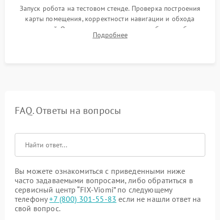
Запуск робота на тестовом стенде. Проверка построения
карты помещения, корректности навигации и обхода
препятствий. Оценка силы всасывания и работы турбины.
Подробнее
Тестирование автоматического возврата на док-станцию и
процесса зарядки.
FAQ. Ответы на вопросы
Вы можете ознакомиться с приведенными ниже
часто задаваемыми вопросами, либо обратиться в
сервисный центр “FIX-Viomi” по следующему
телефону
+7 (800) 301-55-83
если не нашли ответ на
свой вопрос.