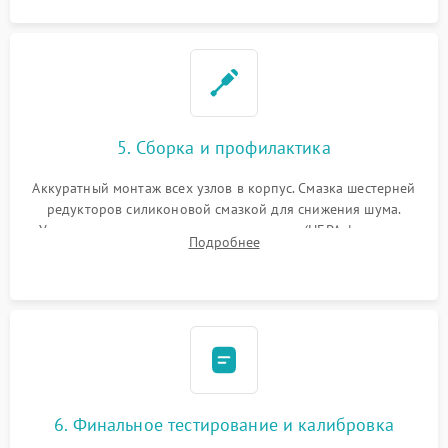
5. Сборка и профилактика
Аккуратный монтаж всех узлов в корпус. Смазка шестерней
редукторов силиконовой смазкой для снижения шума.
Установка новых расходных материалов (HEPA-фильтров,
Подробнее
микрофибры, щеток). Надежная фиксация разъемов и
проверка герметичности водяного контура.
6. Финальное тестирование и калибровка