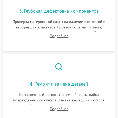
3. Глубокая дефектовка компонентов
Проверка материнской платы на наличие окислений и
выгоревших элементов. Прозвонка цепей питания,
тестирование приводных моторов колес и турбины
Подробнее
всасывания. Оценка состояния оптических и инфракрасных
датчиков, а также механизма лазерного дальномера.
4. Ремонт и замена деталей
Компонентный ремонт системной платы, пайка
поврежденных контактов. Замена вышедших из строя
двигателей, изношенного аккумулятора, неисправного
Подробнее
лидара или помпы подачи воды. Восстановление шлейфов и
устранение последствий попадания влаги.