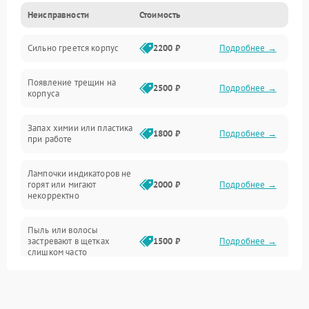
Неисправности
Стоимость
Неисправность датчиков
Сильно греется корпус
2200 ₽
Подробнее →
Неисправность программного обеспечения
Появление трещин на
Проблемы с сигналом
2500 ₽
Подробнее →
корпуса
Неисправность резервуаров и систем подачи воды
Запах химии или пластика
1800 ₽
Подробнее →
при работе
Проблемы с механикой
Лампочки индикаторов не
горят или мигают
2000 ₽
Подробнее →
Батарея
некорректно
Режим работы
Пыль или волосы
застревают в щетках
1500 ₽
Подробнее →
слишком часто
Программные сбои