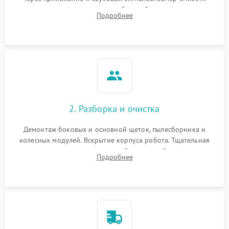
аккумулятора и тестирование базовой станции зарядки.
Подробнее
Оценка работы лидара, бампера и датчиков падения для
локализации неисправности.
2. Разборка и очистка
Демонтаж боковых и основной щеток, пылесборника и
колесных модулей. Вскрытие корпуса робота. Тщательная
очистка внутренних полостей, шестерней и плат от
Подробнее
скопившейся пыли, волос и шерсти животных с
использованием сжатого воздуха и щеток.