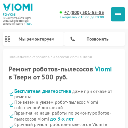
+7 (800) 301-55-83
FIX-VIOMI
Ежедневно, с 10:00 до 20:00
Ремонт устройств Viomi
Специализированный
cервисный центр г.
Тверь
Мы ремонтируем
Позвонить
Главная
Ремонт роботов-пылесосов Viomi в Твери
Ремонт роботов-пылесосов Viomi
Ремонт роботов-пылесосов
Viomi
в Твери от 500 руб.
Бесплатная диагностика
даже при отказе от
ремонта
Привезем и увезем робот-пылесос Viomi
собственной доставкой
Гарантия на наши работы по ремонту роботов-
до 3-х лет
пылесосов Viomi
Срочный ремонт роботов-пылесосов Viomi в