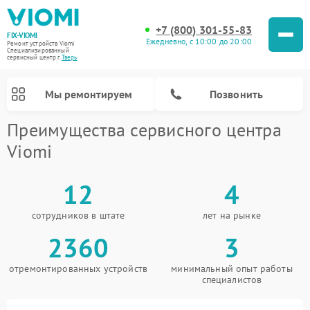
+7 (800) 301-55-83
FIX-VIOMI
Ежедневно, с 10:00 до 20:00
Ремонт устройств Viomi
Специализированный
cервисный центр г.
Тверь
Мы ремонтируем
Позвонить
Преимущества сервисного центра
Viomi
Ремонт роботов-пылесосов Viomi
12
4
сотрудников в штате
лет на рынке
2360
3
отремонтированных устройств
минимальный опыт работы
специалистов